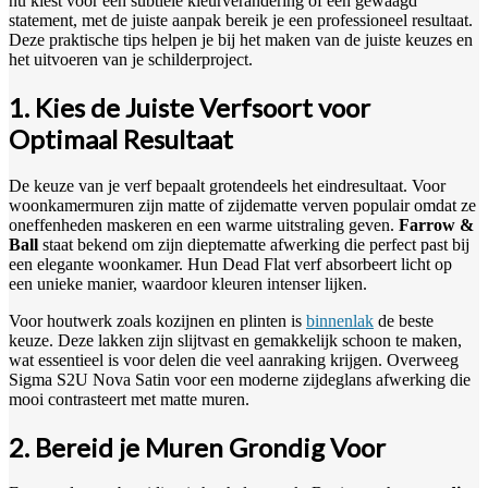
nu kiest voor een subtiele kleurverandering of een gewaagd
statement, met de juiste aanpak bereik je een professioneel resultaat.
Deze praktische tips helpen je bij het maken van de juiste keuzes en
het uitvoeren van je schilderproject.
1. Kies de Juiste Verfsoort voor
Optimaal Resultaat
De keuze van je verf bepaalt grotendeels het eindresultaat. Voor
woonkamermuren zijn matte of zijdematte verven populair omdat ze
oneffenheden maskeren en een warme uitstraling geven.
Farrow &
Ball
staat bekend om zijn dieptematte afwerking die perfect past bij
een elegante woonkamer. Hun Dead Flat verf absorbeert licht op
een unieke manier, waardoor kleuren intenser lijken.
Voor houtwerk zoals kozijnen en plinten is
binnenlak
de beste
keuze. Deze lakken zijn slijtvast en gemakkelijk schoon te maken,
wat essentieel is voor delen die veel aanraking krijgen. Overweeg
Sigma S2U Nova Satin voor een moderne zijdeglans afwerking die
mooi contrasteert met matte muren.
2. Bereid je Muren Grondig Voor