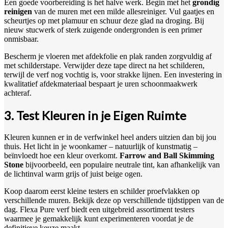
Een goede voorbereiding is het halve werk. Begin met het
grondig
reinigen
van de muren met een milde allesreiniger. Vul gaatjes en
scheurtjes op met plamuur en schuur deze glad na droging. Bij
nieuw stucwerk of sterk zuigende ondergronden is een primer
onmisbaar.
Bescherm je vloeren met afdekfolie en plak randen zorgvuldig af
met schilderstape. Verwijder deze tape direct na het schilderen,
terwijl de verf nog vochtig is, voor strakke lijnen. Een investering in
kwalitatief afdekmateriaal bespaart je uren schoonmaakwerk
achteraf.
3. Test Kleuren in je Eigen Ruimte
Kleuren kunnen er in de verfwinkel heel anders uitzien dan bij jou
thuis. Het licht in je woonkamer – natuurlijk of kunstmatig –
beïnvloedt hoe een kleur overkomt.
Farrow and Ball Skimming
Stone
bijvoorbeeld, een populaire neutrale tint, kan afhankelijk van
de lichtinval warm grijs of juist beige ogen.
Koop daarom eerst kleine testers en schilder proefvlakken op
verschillende muren. Bekijk deze op verschillende tijdstippen van de
dag. Flexa Pure verf biedt een uitgebreid assortiment testers
waarmee je gemakkelijk kunt experimenteren voordat je de
definitieve keuze maakt.