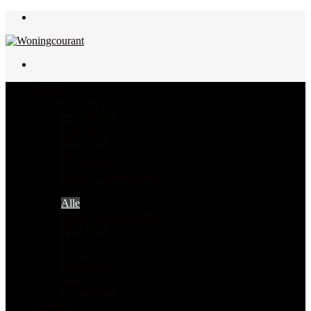
Menu
Zoek
naar
Home
Woonruimtes
Woonkamer
Keuken
Badkamer
Hal
Slaapkamer
Baby- en kinderkamer
Tuin
Alle
Baby- en kinderkamer
Badkamer
Hal
Keuken
Slaapkamer
Tuin
Woonkamer
Vloeren