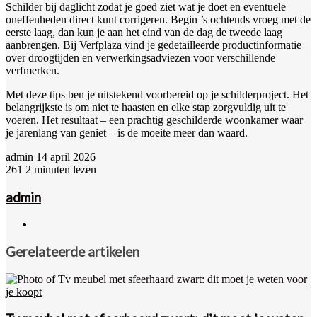
Schilder bij daglicht zodat je goed ziet wat je doet en eventuele
oneffenheden direct kunt corrigeren. Begin ’s ochtends vroeg met de
eerste laag, dan kun je aan het eind van de dag de tweede laag
aanbrengen. Bij Verfplaza vind je gedetailleerde productinformatie
over droogtijden en verwerkingsadviezen voor verschillende
verfmerken.
Met deze tips ben je uitstekend voorbereid op je schilderproject. Het
belangrijkste is om niet te haasten en elke stap zorgvuldig uit te
voeren. Het resultaat – een prachtig geschilderde woonkamer waar
je jarenlang van geniet – is de moeite meer dan waard.
Send
admin
14 april 2026
an
261
2 minuten lezen
email
admin
Website
Gerelateerde artikelen