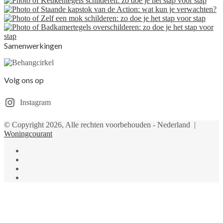
Samenwerkingen
Volg ons op
Instagram
© Copyright 2026, Alle rechten voorbehouden - Nederland |
Woningcourant
Facebook
Twitter
YouTube
Instagram
Facebook
Twitter
Pinterest
WhatsApp
Back
to
top
button