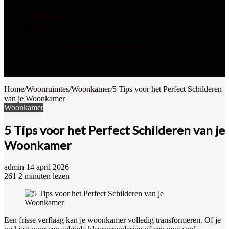
DIY
Onderhoud
Trends
Contact
Over ons pagina Woningcourant
Zoek
naar
Willekeurig
artikel
Home
/
Woonruimtes
/
Woonkamer
/
5 Tips voor het Perfect Schilderen
van je Woonkamer
Woonkamer
5 Tips voor het Perfect Schilderen van je
Woonkamer
Send
admin
14 april 2026
an
261
2 minuten lezen
email
Een frisse verflaag kan je woonkamer volledig transformeren. Of je