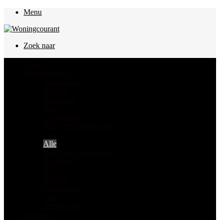
Menu
Zoek naar
Home
Woonruimtes
Woonkamer
Keuken
Badkamer
Hal
Slaapkamer
Baby- en kinderkamer
Tuin
Alle
Baby- en kinderkamer
Badkamer
Hal
Keuken
Slaapkamer
Tuin
Woonkamer
Vloeren