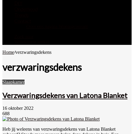
DIY
Onderhoud
Trends
Contact
Over ons pagina Woningcourant
Zoek naar
Willekeurig artikel
Home
/
verzwaringsdekens
verzwaringsdekens
Slaapkamer
Verzwaringsdekens van Latona Blanket
16 oktober 2022
688
Heb jij weleens van verzwaringsdekens van Latona Blanket