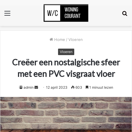
Menu
Z
n
Home
/
Vloeren
Vloeren
Creëer een nostalgische sfeer
met een PVC visgraat vloer
Send
admin
12 april 2023
603
1 minuut lezen
an
email