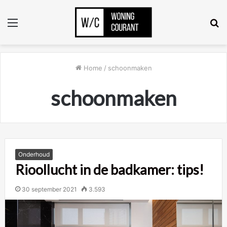
Menu
Z
n
Home
/
schoonmaken
schoonmaken
Onderhoud
Rioollucht in de badkamer: tips!
30 september 2021
3.593