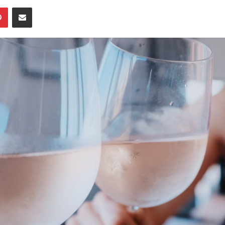
an
er
Pinterest
Deel via Email
email