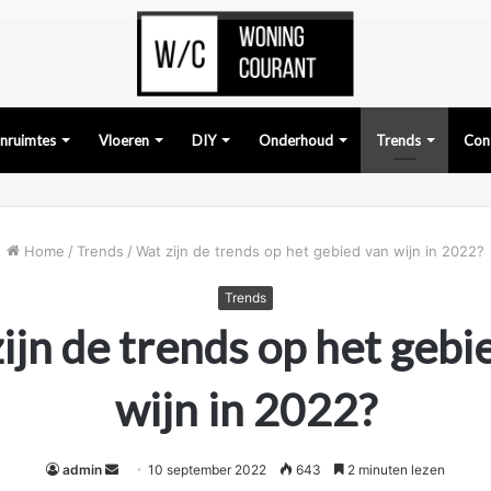
ruimtes
Vloeren
DIY
Onderhoud
Trends
Con
Home
/
Trends
/
Wat zijn de trends op het gebied van wijn in 2022?
Trends
ijn de trends op het gebi
wijn in 2022?
Send
admin
10 september 2022
643
2 minuten lezen