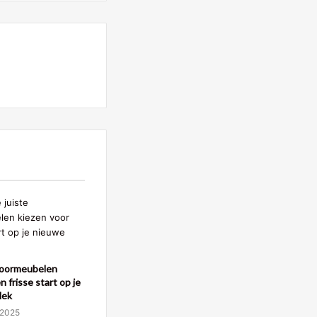
toormeubelen
n frisse start op je
lek
 2025