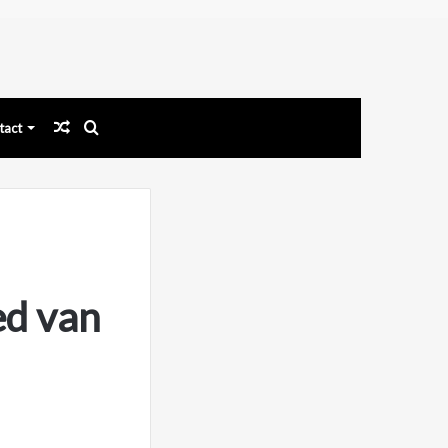
Willekeurig
Zoek
tact
artikel
naar
ed van