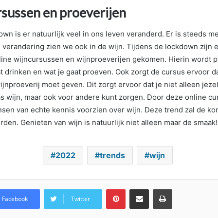
rsussen en proeverijen
own is er natuurlijk veel in ons leven veranderd. Er is steeds m
verandering zien we ook in de wijn. Tijdens de lockdown zijn e
line wijncursussen en wijnproeverijen gekomen. Hierin wordt p
t drinken en wat je gaat proeven. Ook zorgt de cursus ervoor da
jnproeverij moet geven. Dit zorgt ervoor dat je niet alleen jeze
as wijn, maar ook voor andere kunt zorgen. Door deze online 
en van echte kennis voorzien over wijn. Deze trend zal de k
rden. Genieten van wijn is natuurlijk niet alleen maar de smaak!
2022
trends
wijn
Pinterest
Deel via Email
Print
Facebook
Twitter