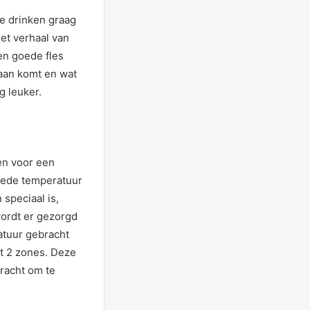
We drinken graag
et verhaal van
en goede fles
daan komt en wat
g leuker.
en voor een
oede temperatuur
 speciaal is,
wordt er gezorgd
atuur gebracht
t 2 zones. Deze
racht om te