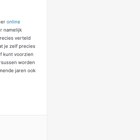
eer
online
r namelijk
recies verteld
t je zelf precies
lf kunt voorzien
cursussen worden
omende jaren ook