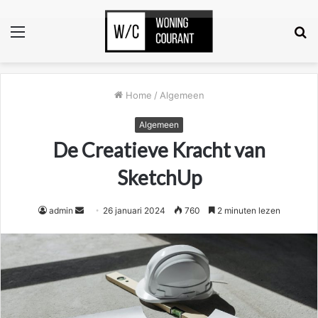
Menu
Z
n
Home
/
Algemeen
Algemeen
De Creatieve Kracht van
SketchUp
Send
admin
26 januari 2024
760
2 minuten lezen
an
email