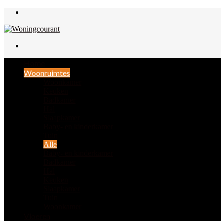
Menu
Zoek
naar
Home
Woonruimtes
Woonkamer
Keuken
Badkamer
Hal
Slaapkamer
Baby- en kinderkamer
Tuin
Alle
Baby- en kinderkamer
Badkamer
Hal
Keuken
Slaapkamer
Tuin
Woonkamer
Vloeren