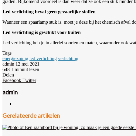
graden. Bijkomend voordeel is dan weer dat ze ook een stuk minder br
Led verlichting bevat geen gevaarlijke stoffen
Wanneer een spaarlamp stuk is, moet je deze bij het chemisch afval do
Led verlichting is geschikt voor buiten
Led verlichting heb je in allerlei soorten en maten, waaronder ook wat
Tags
energiezuinig
led verlichting
verlichting
Send
admin
12 mei 2021
an
648
1 minuut lezen
Facebook
Twitter
Pinterest
WhatsApp
Deel
email
Delen
via
Pinterest
WhatsApp
Deel
Print
Facebook
Twitter
Email
via
Email
admin
Website
Gerelateerde artikelen