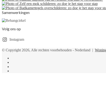
Samenwerkingen
Volg ons op
Instagram
© Copyright 2026, Alle rechten voorbehouden - Nederland |
Woning
Facebook
Twitter
YouTube
Instagram
Facebook
Twitter
Pinterest
WhatsApp
Back
to
top
button