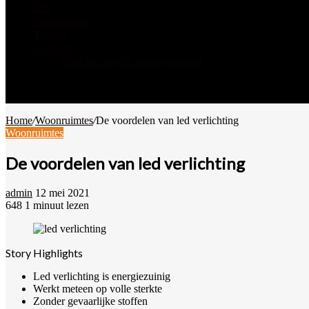
DIY
Onderhoud
Trends
Contact
Over ons pagina Woningcourant
Zoek
naar
Willekeurig
artikel
Home
/
Woonruimtes
/
De voordelen van led verlichting
Woonruimtes
De voordelen van led verlichting
Send
admin
12 mei 2021
an
648
1 minuut lezen
Facebook
Twitter
Pinterest
WhatsApp
Deel
email
via
Email
Story Highlights
Led verlichting is energiezuinig
Werkt meteen op volle sterkte
Zonder gevaarlijke stoffen