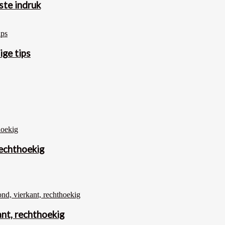
ste indruk
ige tips
rechthoekig
ant, rechthoekig