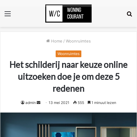
Menu
Z
n
Home
/
Woonruimtes
Woonruimtes
Het schilderij naar keuze online
uitzoeken doe je om deze 5
redenen
Send
admin
13 mei 2021
555
1 minuut lezen
an
email