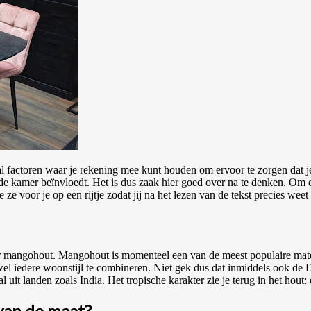
al factoren waar je rekening mee kunt houden om ervoor te zorgen dat je 
n de kamer beïnvloedt. Het is dus zaak hier goed over na te denken. Om 
 ze voor je op een rijtje zodat jij na het lezen van de tekst precies wee
r mangohout. Mangohout is momenteel een van de meest populaire mater
jwel iedere woonstijl te combineren. Niet gek dus dat inmiddels ook de
uit landen zoals India. Het tropische karakter zie je terug in het hout
van de maat?