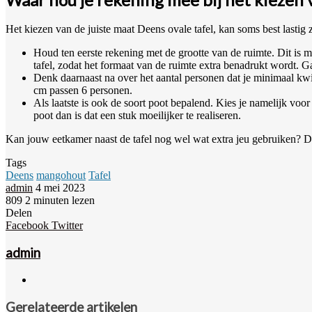
Het kiezen van de juiste maat Deens ovale tafel, kan soms best lastig z
Houd ten eerste rekening met de grootte van de ruimte. Dit is m
tafel, zodat het formaat van de ruimte extra benadrukt wordt. Ga
Denk daarnaast na over het aantal personen dat je minimaal kwij
cm passen 6 personen.
Als laatste is ook de soort poot bepalend. Kies je namelijk voo
poot dan is dat een stuk moeilijker te realiseren.
Kan jouw eetkamer naast de tafel nog wel wat extra jeu gebruiken? 
Tags
Deens
mangohout
Tafel
Send
admin
4 mei 2023
an
809
2 minuten lezen
Facebook
Twitter
Pinterest
WhatsApp
Deel
email
Delen
via
Pinterest
WhatsApp
Deel
Print
Facebook
Twitter
Email
via
Email
admin
Website
Gerelateerde artikelen