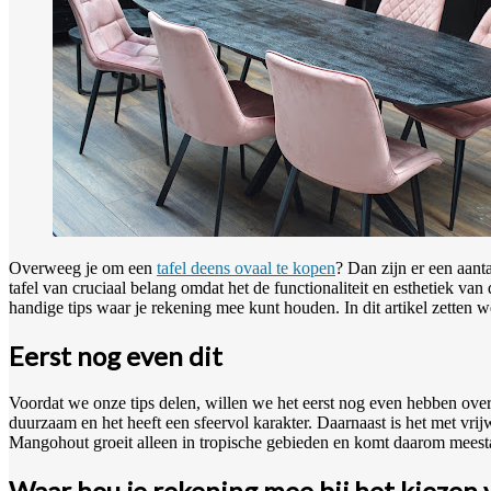
Overweeg je om een
tafel deens ovaal te kopen
? Dan zijn er een aant
tafel van cruciaal belang omdat het de functionaliteit en esthetiek va
handige tips waar je rekening mee kunt houden. In dit artikel zetten we
Eerst nog even dit
Voordat we onze tips delen, willen we het eerst nog even hebben ove
duurzaam en het heeft een sfeervol karakter. Daarnaast is het met vri
Mangohout groeit alleen in tropische gebieden en komt daarom meestal 
Waar hou je rekening mee bij het kiezen 