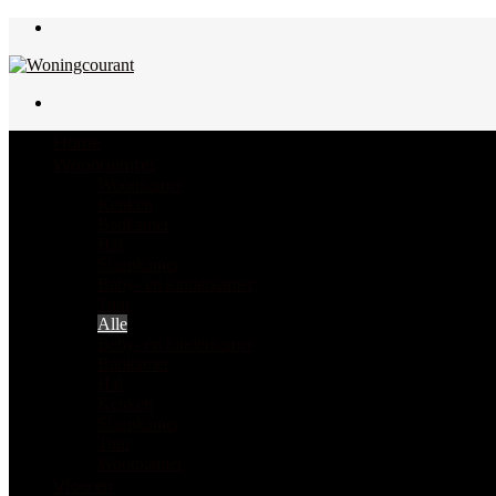
Menu
Zoek
naar
Home
Woonruimtes
Woonkamer
Keuken
Badkamer
Hal
Slaapkamer
Baby- en kinderkamer
Tuin
Alle
Baby- en kinderkamer
Badkamer
Hal
Keuken
Slaapkamer
Tuin
Woonkamer
Vloeren