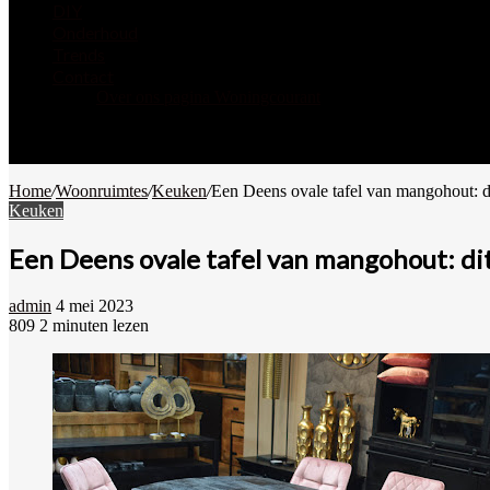
DIY
Onderhoud
Trends
Contact
Over ons pagina Woningcourant
Zoek
naar
Willekeurig
artikel
Home
/
Woonruimtes
/
Keuken
/
Een Deens ovale tafel van mangohout: di
Keuken
Een Deens ovale tafel van mangohout: dit
Send
admin
4 mei 2023
an
809
2 minuten lezen
Facebook
Twitter
Pinterest
WhatsApp
Deel
email
via
Email