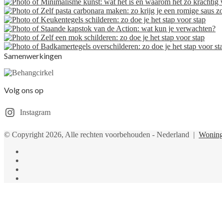
Samenwerkingen
Volg ons op
Instagram
© Copyright 2026, Alle rechten voorbehouden - Nederland |
Woning
Facebook
Twitter
YouTube
Instagram
Facebook
Twitter
Pinterest
WhatsApp
Back
to
top
button