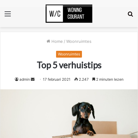
Menu
Z
n
Home
/
Woonruimtes
Woonruimtes
Top 5 verhuistips
Send
admin
17 februari 2021
2.247
2 minuten lezen
an
email