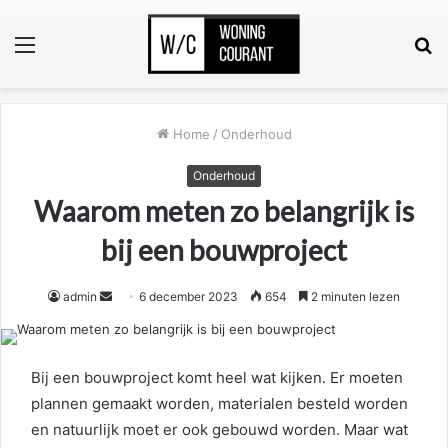
Menu
Z
n
Home
/
Onderhoud
Onderhoud
Waarom meten zo belangrijk is
bij een bouwproject
Send
admin
6 december 2023
654
2 minuten lezen
an
email
Bij een bouwproject komt heel wat kijken. Er moeten
plannen gemaakt worden, materialen besteld worden
en natuurlijk moet er ook gebouwd worden. Maar wat