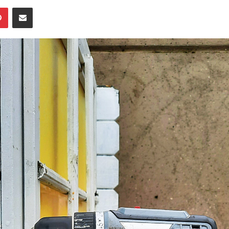
an
er
Pinterest
Deel via Email
email