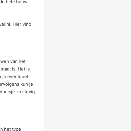
je de hele bouw
ar.nl. Hier vind
ouwen van het
taat is. Het is
n je eventueel
ervolgens kun je
nhuisje zo stevig
an het type