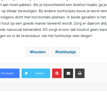
it aan moet pakken. Als je bijvoorbeeld een blokhut maakt, ga j
l op elkaar bevestigen. Bij andere tuinhuisjes bouw je eerst ee
volgens dicht met horizontale planken. In beide gevallen is het
et hout op een goede manier bewerkt wordt. Zorg er daarom altij
de nanocoat behandeld. Dit zorgt ervoor dat houtrot geen kans
gen en is de levensduur van het tuinhuisje veel langer!
houten
tuinhuisje
Pinterest
Deel via Email
Print
Facebook
Twitter