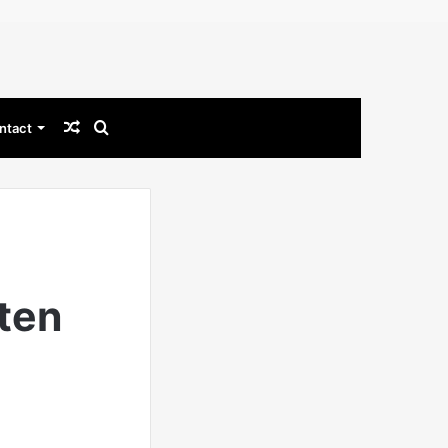
Willekeurig
Zoek
ntact
artikel
naar
?
ten