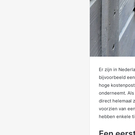
Er zijn in Neder
bijvoorbeeld een
hoge kostenpost.
onderneemt. Als j
direct helemaal z
voorzien van ee
hebben enkele ti
Een eers