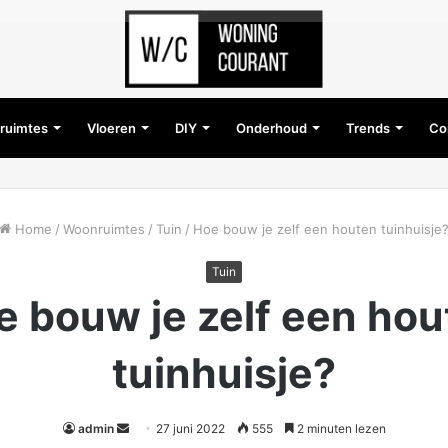
ruimtes
Vloeren
DIY
Onderhoud
Trends
Co
Home
/
Woonruimtes
/
Tuin
/
Hoe bouw je zelf een houten tuinhuisje
Tuin
e bouw je zelf een hou
tuinhuisje?
Send
admin
27 juni 2022
555
2 minuten lezen