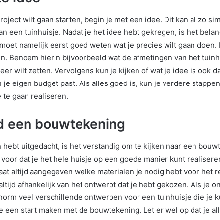
project wilt gaan starten, begin je met een idee. Dit kan al zo sim
an een tuinhuisje. Nadat je het idee hebt gekregen, is het belang
e moet namelijk eerst goed weten wat je precies wilt gaan doen. 
en. Benoem hierin bijvoorbeeld wat de afmetingen van het tuinh
er wilt zetten. Vervolgens kun je kijken of wat je idee is ook d
n je eigen budget past. Als alles goed is, kun je verdere stap
 te gaan realiseren.
ijd een bouwtekening
n hebt uitgedacht, is het verstandig om te kijken naar een bou
 voor dat je het hele huisje op een goede manier kunt realiseren
at altijd aangegeven welke materialen je nodig hebt voor het r
s altijd afhankelijk van het ontwerpt dat je hebt gekozen. Als je o
enorm veel verschillende ontwerpen voor een tuinhuisje die je k
e een start maken met de bouwtekening. Let er wel op dat je all