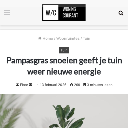
Menu
Z
n
Home
/
Woonruimtes
/
Tuin
Tuin
Pampasgras snoeien geeft je tuin
weer nieuwe energie
Floor
S
13 februari 2026
269
3 minuten lezen
e
n
d
a
n
e