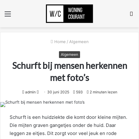
Menu
Z
n
Home
/
Algemeen
Algemeen
Schurft bij mensen herkennen
met foto’s
Send
admin
30 juni 2025
593
2 minuten lezen
an
email
Schurft is een huidziekte die komt door kleine mijten.
Die mijten graven gangetjes onder de huid. Daar
leggen ze eitjes. Dit zorgt voor veel jeuk en rode