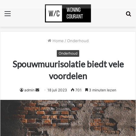
Menu
Z
n
Home
/
Onderhoud
Onderhoud
Spouwmuurisolatie biedt vele
voordelen
Send
admin
18 juli 2023
701
3 minuten lezen
an
email