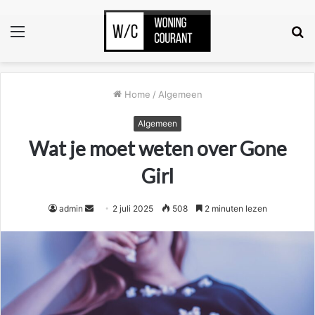
Menu
Z
n
Home
/
Algemeen
Algemeen
Wat je moet weten over Gone
Girl
Send
admin
2 juli 2025
508
2 minuten lezen
an
email