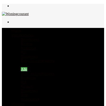
Menu
Zoek
naar
Home
Woonruimtes
Woonkamer
Keuken
Badkamer
Hal
Slaapkamer
Baby- en kinderkamer
Tuin
Alle
Baby- en kinderkamer
Badkamer
Hal
Keuken
Slaapkamer
Tuin
Woonkamer
Vloeren