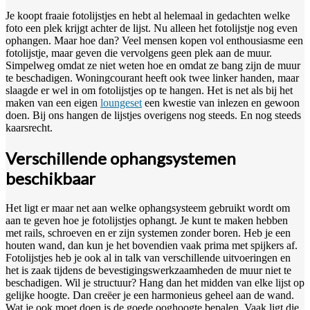
Je koopt fraaie fotolijstjes en hebt al helemaal in gedachten welke
foto een plek krijgt achter de lijst. Nu alleen het fotolijstje nog even
ophangen. Maar hoe dan? Veel mensen kopen vol enthousiasme een
fotolijstje, maar geven die vervolgens geen plek aan de muur.
Simpelweg omdat ze niet weten hoe en omdat ze bang zijn de muur
te beschadigen. Woningcourant heeft ook twee linker handen, maar
slaagde er wel in om fotolijstjes op te hangen. Het is net als bij het
maken van een eigen
loungeset
een kwestie van inlezen en gewoon
doen. Bij ons hangen de lijstjes overigens nog steeds. En nog steeds
kaarsrecht.
Verschillende ophangsystemen
beschikbaar
Het ligt er maar net aan welke ophangsysteem gebruikt wordt om
aan te geven hoe je fotolijstjes ophangt. Je kunt te maken hebben
met rails, schroeven en er zijn systemen zonder boren. Heb je een
houten wand, dan kun je het bovendien vaak prima met spijkers af.
Fotolijstjes heb je ook al in talk van verschillende uitvoeringen en
het is zaak tijdens de bevestigingswerkzaamheden de muur niet te
beschadigen. Wil je structuur? Hang dan het midden van elke lijst op
gelijke hoogte. Dan creëer je een harmonieus geheel aan de wand.
Wat je ook moet doen is de goede ooghoogte bepalen. Vaak ligt die