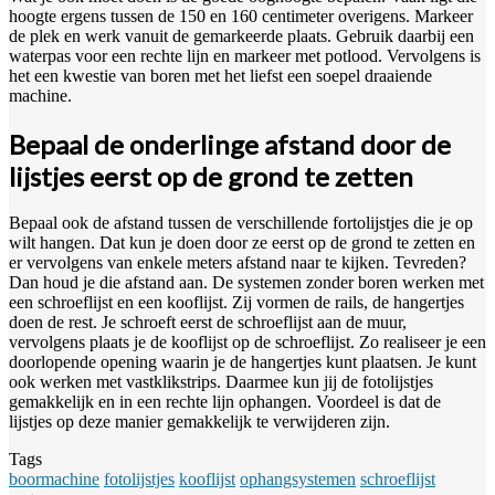
hoogte ergens tussen de 150 en 160 centimeter overigens. Markeer
de plek en werk vanuit de gemarkeerde plaats. Gebruik daarbij een
waterpas voor een rechte lijn en markeer met potlood. Vervolgens is
het een kwestie van boren met het liefst een soepel draaiende
machine.
Bepaal de onderlinge afstand door de
lijstjes eerst op de grond te zetten
Bepaal ook de afstand tussen de verschillende fortolijstjes die je op
wilt hangen. Dat kun je doen door ze eerst op de grond te zetten en
er vervolgens van enkele meters afstand naar te kijken. Tevreden?
Dan houd je die afstand aan. De systemen zonder boren werken met
een schroeflijst en een kooflijst. Zij vormen de rails, de hangertjes
doen de rest. Je schroeft eerst de schroeflijst aan de muur,
vervolgens plaats je de kooflijst op de schroeflijst. Zo realiseer je een
doorlopende opening waarin je de hangertjes kunt plaatsen. Je kunt
ook werken met vastklikstrips. Daarmee kun jij de fotolijstjes
gemakkelijk en in een rechte lijn ophangen. Voordeel is dat de
lijstjes op deze manier gemakkelijk te verwijderen zijn.
Tags
boormachine
fotolijstjes
kooflijst
ophangsystemen
schroeflijst