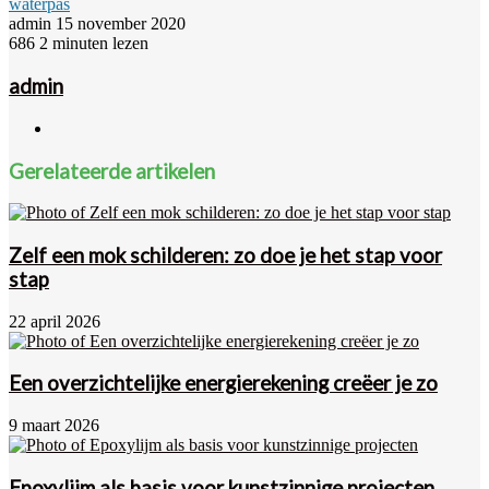
waterpas
Send
admin
15 november 2020
an
686
2 minuten lezen
email
admin
Website
Gerelateerde artikelen
Zelf een mok schilderen: zo doe je het stap voor
stap
22 april 2026
Een overzichtelijke energierekening creëer je zo
9 maart 2026
Epoxylijm als basis voor kunstzinnige projecten